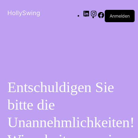
HollySwing
Anmelden
Entschuldigen Sie
bitte die
Unannehmlichkeiten!